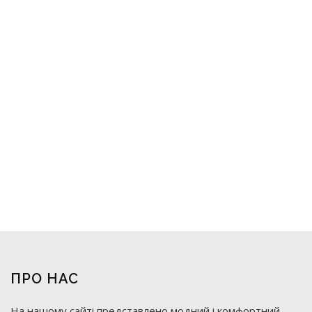
ПРО НАС
На нашому сайті представлено модний і комфортний