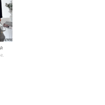
ИЙ
52,