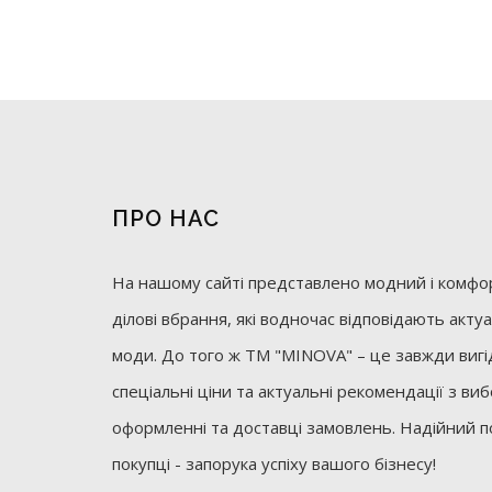
ПРО НАС
На нашому сайті представлено модний і комфор
ділові вбрання, які водночас відповідають акт
моди. До того ж ТМ "MINOVA" – це завжди вигід
спеціальні ціни та актуальні рекомендації з ви
оформленні та доставці замовлень. Надійний п
покупці - запорука успіху вашого бізнесу!