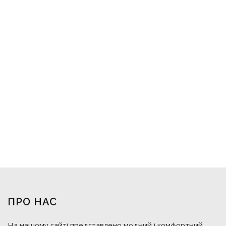
ПРО НАС
На нашому сайті представлено модний і комфортний