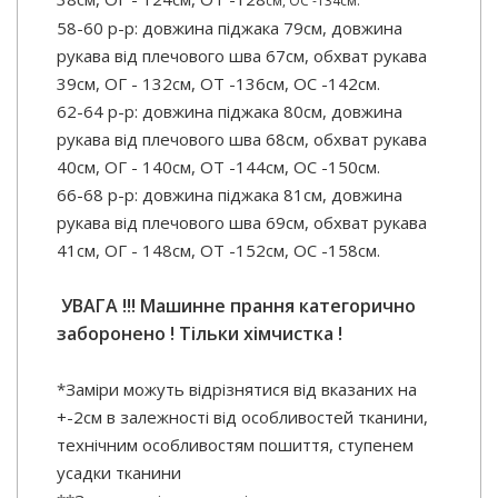
см, OC -134см.
58-60 р-р: довжина піджака 79см, довжина
рукава від плечового шва 67см, обхват рукава
39см, ОГ - 132см, ОТ -136см, OC -142см.
62-64 р-р: довжина піджака 80см, довжина
рукава від плечового шва 68см, обхват рукава
40см, ОГ - 140см, ОТ -144см, OC -150см.
66-68 р-р: довжина піджака 81см, довжина
рукава від плечового шва 69см, обхват рукава
41см, ОГ - 148см, ОТ -152см, OC -158см.
УВАГА !!! Машинне прання категорично
заборонено ! Тільки хімчистка !
*Заміри можуть відрізнятися від вказаних на
+-2см в залежності від особливостей тканини,
технічним особливостям пошиття, ступенем
усадки тканини