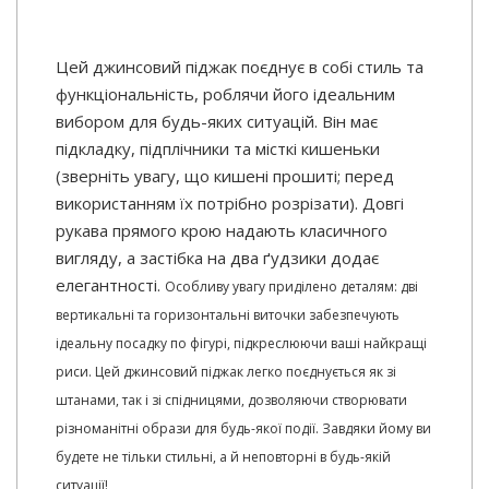
Цей джинсовий піджак поєднує в собі стиль та
функціональність, роблячи його ідеальним
вибором для будь-яких ситуацій. Він має
підкладку, підплічники та місткі кишеньки
(зверніть увагу, що кишені прошиті; перед
використанням їх потрібно розрізати). Довгі
рукава прямого крою надають класичного
вигляду, а застібка на два ґудзики додає
елегантності.
Особливу увагу приділено деталям: дві
вертикальні та горизонтальні виточки забезпечують
ідеальну посадку по фігурі, підкреслюючи ваші найкращі
риси. Цей джинсовий піджак легко поєднується як зі
штанами, так і зі спідницями, дозволяючи створювати
різноманітні образи для будь-якої події. Завдяки йому ви
будете не тільки стильні, а й неповторні в будь-якій
ситуації!