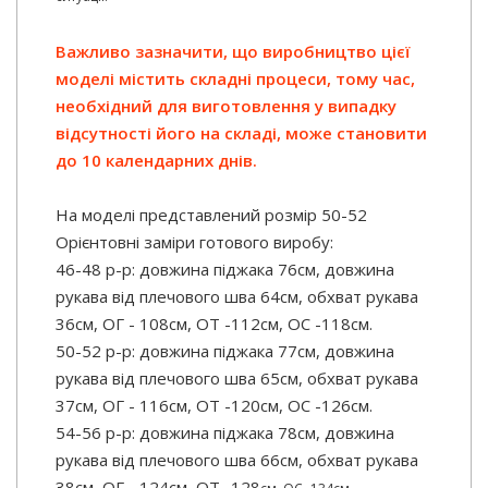
Важливо зазначити, що виробництво цієї
моделі містить складні процеси, тому час,
необхідний для виготовлення у випадку
відсутності його на складі, може становити
до 10 календарних днів.
На моделі представлений розмір 50-52
Орієнтовні заміри готового виробу:
46-48 р-р: довжина піджака 76см, довжина
рукава від плечового шва 64см, обхват рукава
36см, ОГ - 108см, ОТ -112см, OC -118см.
50-52 р-р: довжина піджака 77см, довжина
рукава від плечового шва 65см, обхват рукава
37см, ОГ - 116см, ОТ -120см, OC -126см.
54-56 р-р: довжина піджака 78см, довжина
рукава від плечового шва 66см, обхват рукава
38см, ОГ - 124см, ОТ -128