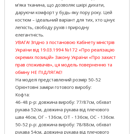
м’яка тканина, що дозволяє шкірі дихати,
даруючи комфорт у будь-яку пору року. Цей
костюм – ідеальний варіант для тих, хто цінує
легкість, свободу рухів і природну
елегантність.
УВАГА! Згідно з постановою Кабінету міністрів
України від 19.03.1994 №172 «Про реалізацію
окремих позицій» Закону України «Про захист
прав споживачів», ця модель поверненню та
обміну НЕ ПІДЛЯГАЄ!
На моделі представлений розмір 50-52
Орієнтовні заміри готового виробу:
Кофта:
46-48 р-р: довжина виробу: 77/87см, обхват
рукава 52см, довжина рукава від плечового
шва 46см, ОГ - 136см, ОТ - 136см, OC - 136см.
50-52 р-р: довжина виробу: 78/88см, обхват
рукава 54см, довжина рукава від плечового