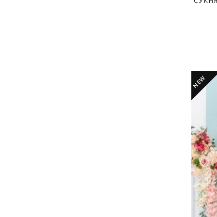
СУКН
NEW