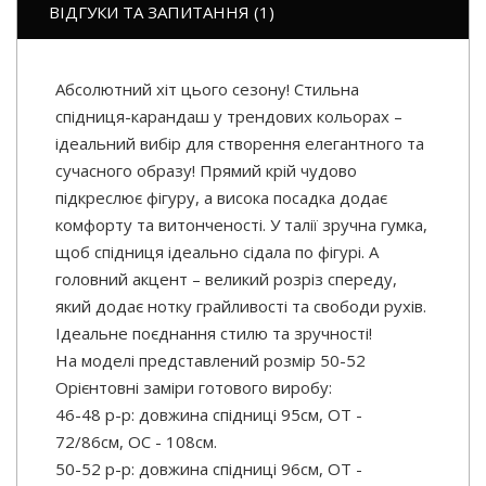
ВІДГУКИ ТА ЗАПИТАННЯ (1)
Абсолютний хіт цього сезону! Стильна
спідниця-карандаш у трендових кольорах –
ідеальний вибір для створення елегантного та
сучасного образу! Прямий крій чудово
підкреслює фігуру, а висока посадка додає
комфорту та витонченості. У талії зручна гумка,
щоб спідниця ідеально сідала по фігурі. А
головний акцент – великий розріз спереду,
який додає нотку грайливості та свободи рухів.
Ідеальне поєднання стилю та зручності!
На моделі представлений розмір 50-52
Орієнтовні заміри готового виробу:
46-48 р-р: довжина спідниці 95см, ОТ -
72/86см, OC - 108см.
50-52 р-р: довжина спідниці 96см, ОТ -