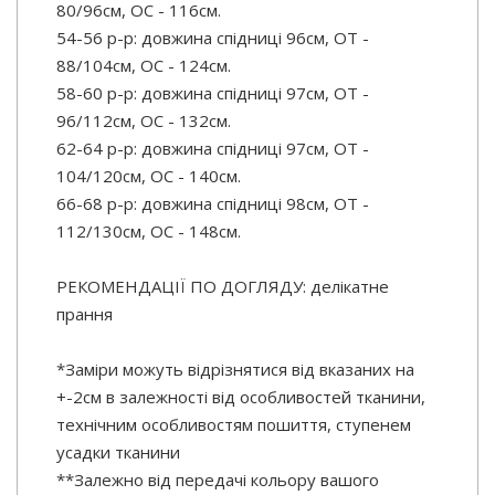
80/96см, OC - 116см.
54-56 р-р: довжина спідниці 96см, ОТ -
88/104см, OC - 124см.
58-60 р-р: довжина спідниці 97см, ОТ -
96/112см, OC - 132см.
62-64 р-р: довжина спідниці 97см, ОТ -
104/120см, OC - 140см.
66-68 р-р: довжина спідниці 98см, ОТ -
112/130см, OC - 148см.
РЕКОМЕНДАЦІЇ ПО ДОГЛЯДУ: делікатне
прання
*Заміри можуть відрізнятися від вказаних на
+-2см в залежності від особливостей тканини,
технічним особливостям пошиття, ступенем
усадки тканини
**Залежно від передачі кольору вашого