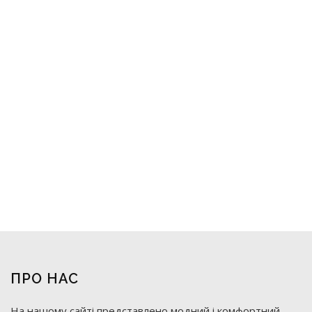
ПРО НАС
На нашому сайті представлено модний і комфортний