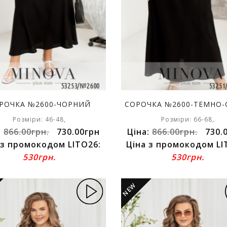
РОЧКА №2600-ЧОРНИЙ
СОРОЧКА №2600-ТЕМНО-
Розміри: 46-48,
Розміри: 66-68,
:
866.00грн.
730.00грн
Ціна:
866.00грн.
730.
 з промокодом LITO26:
Ціна з промокодом LI
530грн.
530грн.
NEW