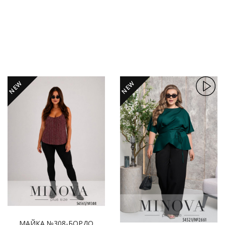
NEW
NEW
МАЙКА №308-БОРДО