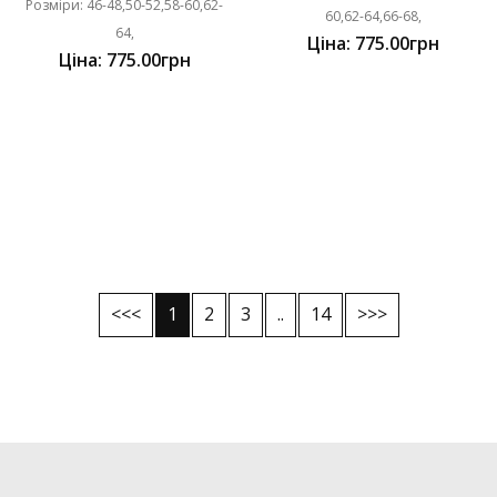
Розміри: 46-48,50-52,58-60,62-
60,62-64,66-68,
64,
Ціна: 775.00грн
Ціна: 775.00грн
<<<
1
2
3
..
14
>>>