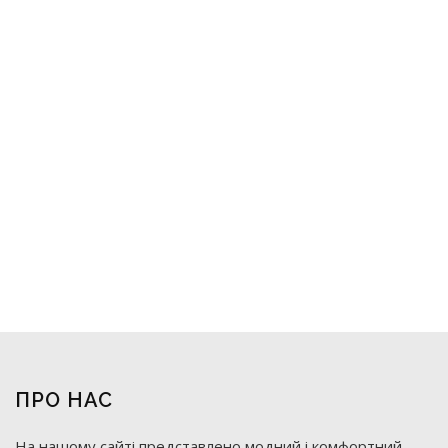
ПРО НАС
На нашому сайті представлено модний і комфортний