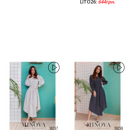
LITO26:
644грн.