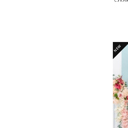
СУКН
NEW