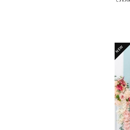
СУКН
NEW