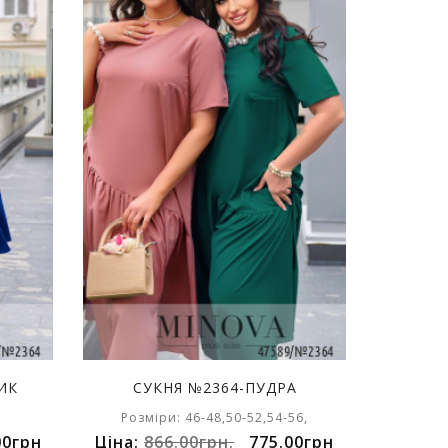
ИК
СУКНЯ №2364-ПУДРА
Розміри: 46-48,50-52,54-56,
00грн
Ціна:
866.00грн.
775.00грн