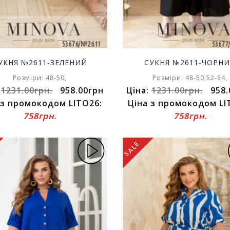
УКНЯ №2611-ЗЕЛЕНИЙ
СУКНЯ №2611-ЧОРН
Розміри: 48-50,
Розміри: 48-50,52-54,
:
1231.00грн.
958.00грн
Ціна:
1231.00грн.
958.
 з промокодом LITO26:
Ціна з промокодом LI
758грн.
758грн.
SALE