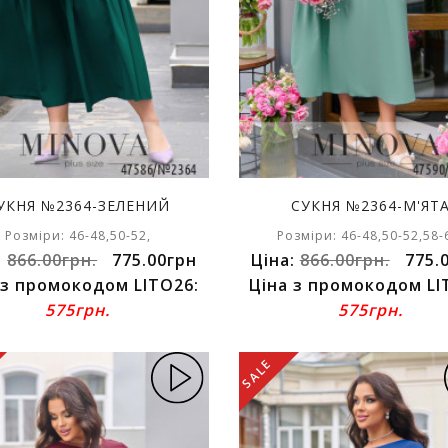
УКНЯ №2364-ЗЕЛЕНИЙ
СУКНЯ №2364-М'ЯТ
Розміри: 46-48,50-52,
Розміри: 46-48,50-52,58-
:
866.00грн.
775.00грн
Ціна:
866.00грн.
775.
 з промокодом LITO26:
Ціна з промокодом LI
575грн.
575грн.
SALE