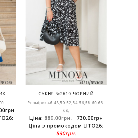
ИК
СУКНЯ №2610-ЧОРНИЙ
70,
Розміри: 46-48,50-52,54-56,58-60,66-
00грн
68,
TO26:
Ціна:
889.00грн.
730.00грн
Ціна з промокодом LITO26:
530грн.