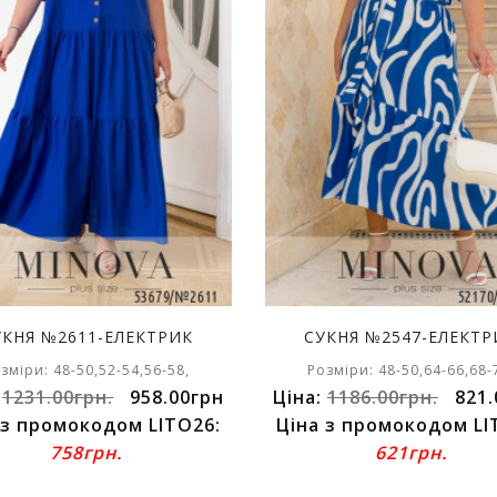
УКНЯ №2611-ЕЛЕКТРИК
СУКНЯ №2547-ЕЛЕКТР
зміри: 48-50,52-54,56-58,
Розміри: 48-50,64-66,68-
:
1231.00грн.
958.00грн
Ціна:
1186.00грн.
821.
 з промокодом LITO26:
Ціна з промокодом LI
758грн.
621грн.