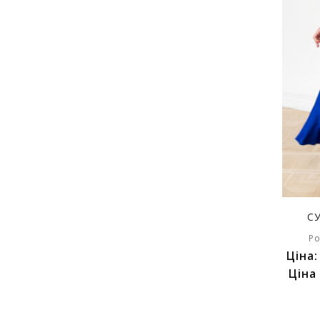
С
Ро
Ціна
Ціна