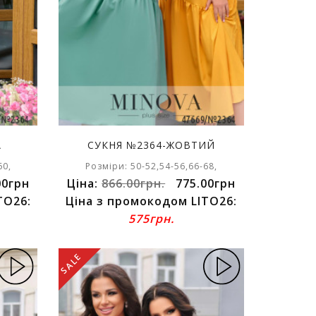
А
СУКНЯ №2364-ЖОВТИЙ
60,
Розміри: 50-52,54-56,66-68,
00грн
Ціна:
866.00грн.
775.00грн
TO26:
Ціна з промокодом LITO26:
575грн.
SALE