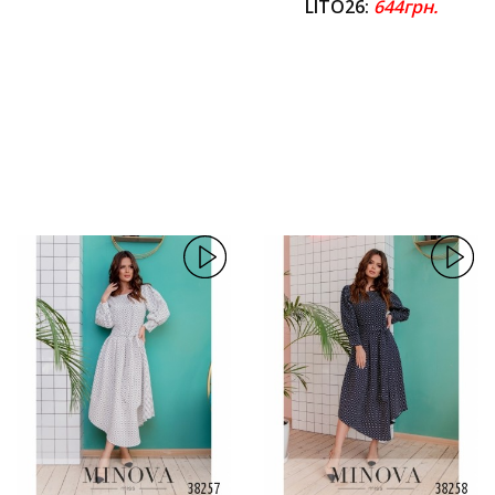
LITO26:
644грн.