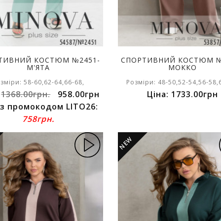
ТИВНИЙ КОСТЮМ №2451-
СПОРТИВНИЙ КОСТЮМ №
М'ЯТА
МОККО
зміри: 58-60,62-64,66-68,
Розміри: 48-50,52-54,56-58,
:
1368.00грн.
958.00грн
Ціна: 1733.00грн
 з промокодом LITO26:
758грн.
NEW