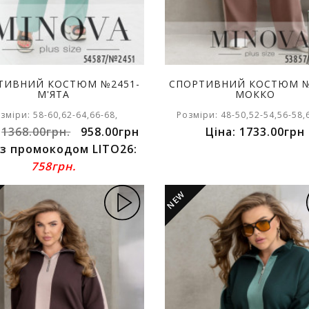
ТИВНИЙ КОСТЮМ №2451-
СПОРТИВНИЙ КОСТЮМ №
М'ЯТА
МОККО
зміри: 58-60,62-64,66-68,
Розміри: 48-50,52-54,56-58,
:
1368.00грн.
958.00грн
Ціна: 1733.00грн
 з промокодом LITO26:
758грн.
NEW