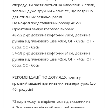
спереду, які застібаються на блискавки. Легкий,
теплий і дуже зручний – саме те, що потрібно
для стильних casual-образів!
На моделі представлений розмір 48-52
Орієнтовні заміри готового виробу:
48-52 р-р: довжина кофточки 78см, довжина
рукава від плечового шва 40см, ОГ - 69см, ОТ -
62см, ОС - 62см
54-58 р-р: довжина кофточки 81см, довжина
рукава від плечового шва 42см, ОГ - 74см, ОТ -
66см, ОС - 66см
РЕКОМЕНДАЦІЇ ПО ДОГЛЯДУ: прати у
пральній машині при низьких температурах (до
40 градусів)
*Заміри можуть відрізнятися від вказаних на
+-2см залежно від особливостей тканини,