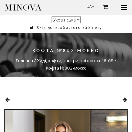
UAH
Вхід до особистого кабінету
КОФТА №802-МОККО
Головна
/
Худі, кофти, светри, світшоти 46-68
/
Кофта №802-мокко