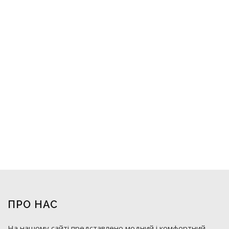
ПРО НАС
На нашому сайті представлено модний і комфортний