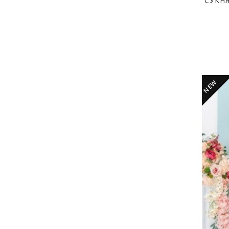
СУКН
NEW