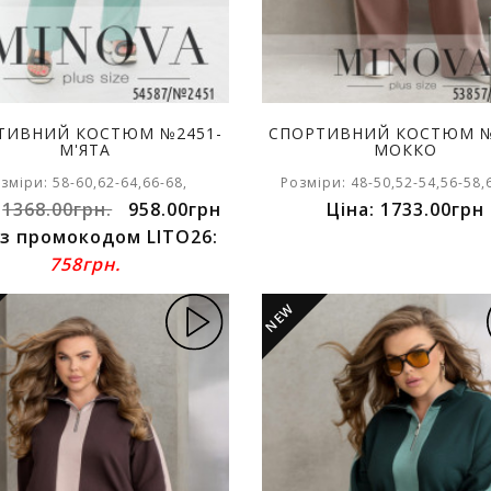
ТИВНИЙ КОСТЮМ №2451-
СПОРТИВНИЙ КОСТЮМ №
М'ЯТА
МОККО
зміри: 58-60,62-64,66-68,
Розміри: 48-50,52-54,56-58,
:
1368.00грн.
958.00грн
Ціна: 1733.00грн
 з промокодом LITO26:
758грн.
NEW