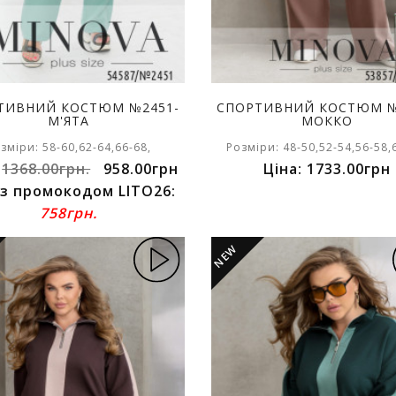
ТИВНИЙ КОСТЮМ №2451-
СПОРТИВНИЙ КОСТЮМ №
М'ЯТА
МОККО
зміри: 58-60,62-64,66-68,
Розміри: 48-50,52-54,56-58,
:
1368.00грн.
958.00грн
Ціна: 1733.00грн
 з промокодом LITO26:
758грн.
NEW