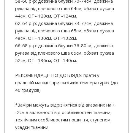
58-60 р-р: довжина блузки 70-74см, довжина
рукава від плечового шва 64см, обхват рукава
44см, ОГ - 120см, ОТ -124см.
62-64 р-р: довжина блузки 73-77см, довжина
рукава від плечового шва 65см, обхват рукава
48см, ОГ - 130см, ОТ -132см.
66-68 р-р: довжина блузки 76-80см, довжина
рукава від плечового шва 65см, обхват рукава
52см, ОГ - 136см, ОТ -140см.
РЕКОМЕНДАЦІЇ ПО ДОГЛЯДУ: прати у
пральній машині при низьких температурах (до
40 градусів)
*Заміри можуть відрізнятися від вказаних на +
-2см в залежності від особливостей тканини,
технічним особливостям пошиття, ступенем
усадки тканини