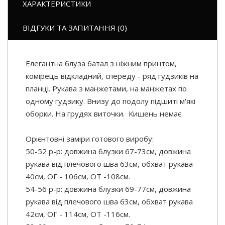
ХАРАКТЕРИСТИКИ
ВІДГУКИ ТА ЗАПИТАННЯ (0)
Елегантна блуза батал з ніжним принтом,
комірець відкладний, спереду - ряд гудзиків на
планці. Рукава з манжетами, на манжетах по
одному гудзику. Внизу до подолу підшиті м'які
оборки. На грудях виточки. Кишень немає.
Орієнтовні заміри готового виробу:
50-52 р-р: довжина блузки 67-73см, довжина
рукава від плечового шва 63см, обхват рукава
40см, ОГ - 106см, ОТ -108см.
54-56 р-р: довжина блузки 69-77см, довжина
рукава від плечового шва 63см, обхват рукава
42см, ОГ - 114см, ОТ -116см.