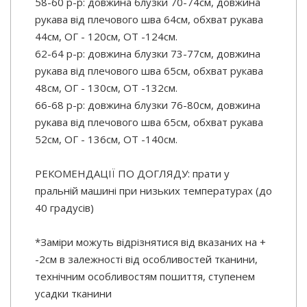
58-60 р-р: довжина блузки 70-74см, довжина
рукава від плечового шва 64см, обхват рукава
44см, ОГ - 120см, ОТ -124см.
62-64 р-р: довжина блузки 73-77см, довжина
рукава від плечового шва 65см, обхват рукава
48см, ОГ - 130см, ОТ -132см.
66-68 р-р: довжина блузки 76-80см, довжина
рукава від плечового шва 65см, обхват рукава
52см, ОГ - 136см, ОТ -140см.
РЕКОМЕНДАЦІЇ ПО ДОГЛЯДУ: прати у
пральній машині при низьких температурах (до
40 градусів)
*Заміри можуть відрізнятися від вказаних на +
-2см в залежності від особливостей тканини,
технічним особливостям пошиття, ступенем
усадки тканини