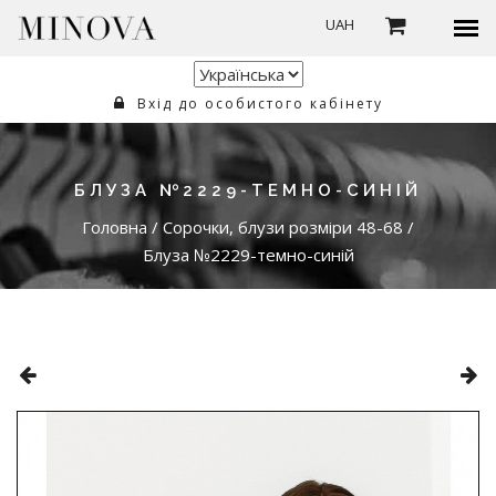
UAH
Вхід до особистого кабінету
БЛУЗА №2229-ТЕМНО-СИНІЙ
Головна
/
Сорочки, блузи розміри 48-68
/
Блуза №2229-темно-синій