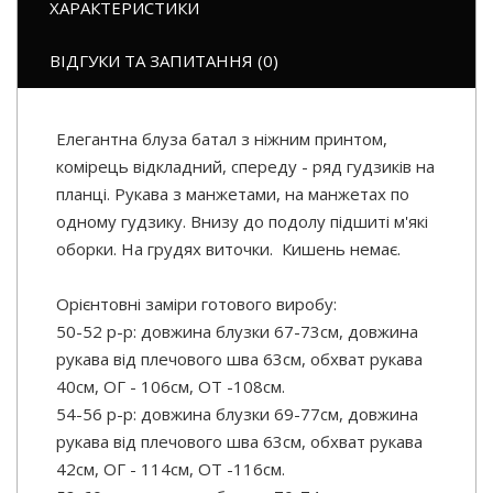
ХАРАКТЕРИСТИКИ
ВІДГУКИ ТА ЗАПИТАННЯ (0)
Елегантна блуза батал з ніжним принтом,
комірець відкладний, спереду - ряд гудзиків на
планці. Рукава з манжетами, на манжетах по
одному гудзику. Внизу до подолу підшиті м'які
оборки. На грудях виточки. Кишень немає.
Орієнтовні заміри готового виробу:
50-52 р-р: довжина блузки 67-73см, довжина
рукава від плечового шва 63см, обхват рукава
40см, ОГ - 106см, ОТ -108см.
54-56 р-р: довжина блузки 69-77см, довжина
рукава від плечового шва 63см, обхват рукава
42см, ОГ - 114см, ОТ -116см.