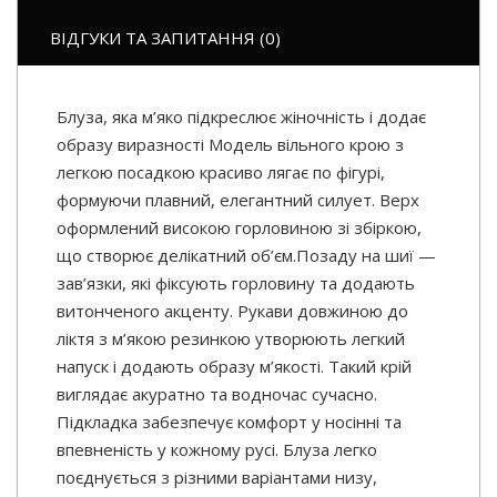
ВІДГУКИ ТА ЗАПИТАННЯ (0)
Блуза, яка м’яко підкреслює жіночність і додає
образу виразності Модель вільного крою з
легкою посадкою красиво лягає по фігурі,
формуючи плавний, елегантний силует. Верх
оформлений високою горловиною зі збіркою,
що створює делікатний об’єм.Позаду на шиї —
зав’язки, які фіксують горловину та додають
витонченого акценту. Рукави довжиною до
ліктя з м’якою резинкою утворюють легкий
напуск і додають образу м’якості. Такий крій
виглядає акуратно та водночас сучасно.
Підкладка забезпечує комфорт у носінні та
впевненість у кожному русі. Блуза легко
поєднується з різними варіантами низу,