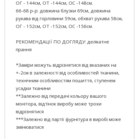
ОГ - 144см, ОТ -144см, OC -148см.
66-68 р-р: довжина блузки 69см, довжина
рукава від горловини 59см, обхват рукава 58см,
ОГ - 152см, ОТ -152см, OC -156см.
РЕКОМЕНДАЦІЇ ПО ДОГЛЯДУ: делікатне
прання
*Заміри можуть відрізнятися від вказаних на
+-2см в залежності від особливостей тканини,
технічним особливостям пошиття, ступенем
усадки тканини
**Залежно від передачі кольору вашого
монітора, відтінок виробу може трохи
відрізнятися
***Залежно від партії фурнітура в виробі може
змінюватися