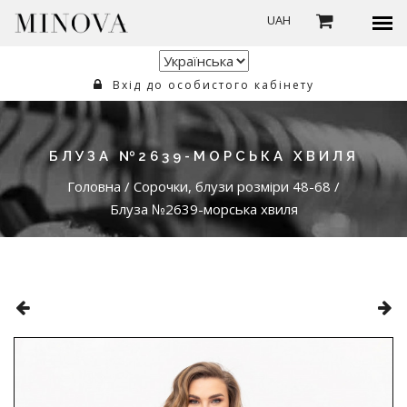
UAH
Вхід до особистого кабінету
БЛУЗА №2639-МОРСЬКА ХВИЛЯ
Головна
/
Сорочки, блузи розміри 48-68
/
Блуза №2639-морська хвиля