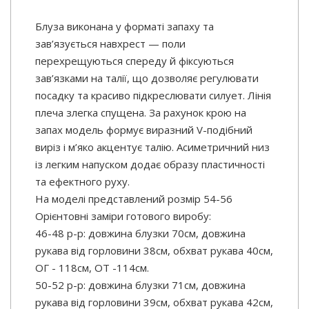
Блуза виконана у форматі запаху та
зав’язується навхрест — поли
перехрещуються спереду й фіксуються
зав’язками на талії, що дозволяє регулювати
посадку та красиво підкреслювати силует. Лінія
плеча злегка спущена. За рахунок крою на
запах модель формує виразний V-подібний
виріз і м’яко акцентує талію. Асиметричний низ
із легким напуском додає образу пластичності
та ефектного руху.
На моделі представлений розмір 54-56
Орієнтовні заміри готового виробу:
46-48 р-р: довжина блузки 70см, довжина
рукава від горловини 38см, обхват рукава 40см,
ОГ - 118см, ОТ -114см.
50-52 р-р: довжина блузки 71см, довжина
рукава від горловини 39см, обхват рукава 42см,