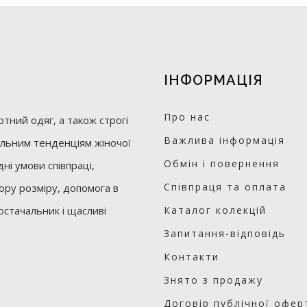
ІНФОРМАЦІЯ
Про нас
тний одяг, а також строгі
Важлива інформація
уальним тенденціям жіночої
Обмін і повернення
ні умови співпраці,
Співпраця та оплата
бору розміру, допомога в
остачальник і щасливі
Каталог колекцій
Запитання-відповідь
Контакти
Знято з продажу
Договір публічної офер