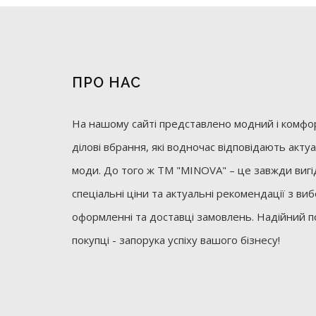
ПРО НАС
На нашому сайті представлено модний і комфор
ділові вбрання, які водночас відповідають акт
моди. До того ж ТМ "MINOVA" – це завжди вигід
спеціальні ціни та актуальні рекомендації з ви
оформленні та доставці замовлень. Надійний п
покупці - запорука успіху вашого бізнесу!