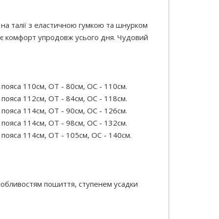
 на талії з еластичною гумкою та шнурком
чує комфорт упродовж усього дня. Чудовий
ояса 110см, ОТ - 80см, ОС - 110см.
ояса 112см, ОТ - 84см, ОС - 118см.
ояса 114см, ОТ - 90см, ОС - 126см.
ояса 114см, ОТ - 98см, ОС - 132см.
ояса 114см, ОТ - 105см, ОС - 140см.
особливостям пошиття, ступенем усадки