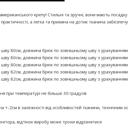
мериканського крепу! Стильні та зручні, вони мають посадку
практичності, а легка та приємна на дотик тканина забезпе
 шву 80см, довжина брюк по зовнішньому шву з урахуванням п
 шву 80см, довжина брюк по зовнішньому шву з урахуванням п
 шву 80см, довжина брюк по зовнішньому шву з урахуванням п
 шву 82см, довжина брюк по зовнішньому шву з урахуванням п
 шву 82см, довжина брюк по зовнішньому шву з урахуванням п
 при температурі не більше 30 градусів
 на +-2см в залежності від особливостей тканини, технічним 
нітора, відтінок виробу може трохи відрізнятися