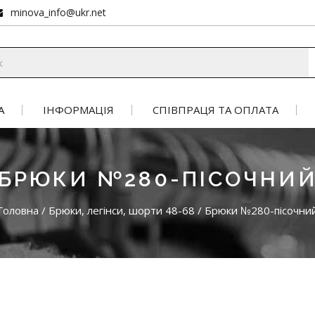
minova_info@ukr.net
А
ІНФОРМАЦІЯ
СПІВПРАЦЯ ТА ОПЛАТА
БРЮКИ №280-ПІСОЧНИ
Головна
/
Брюки, легінси, шорти 48-68
/
Брюки №280-пісочни