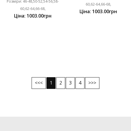
Розміри: 46-48,50-52,54-56,58-
60,62-64,66-68,
60,62-64,66-68,
Ціна: 1003.00грн
Ціна: 1003.00грн
<<<
1
2
3
4
>>>