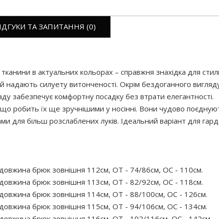
ІДГУКИ ТА ЗАПИТАННЯ (0)
ї тканини в актуальних кольорах – справжня знахідка для сти
 й надають силуету витонченості. Окрім бездоганного вигляд
ззаду забезпечує комфортну посадку без втрати елегантності.
, що робить їх ще зручнішими у носінні. Вони чудово поєдную
опами для більш розслаблених луків. Ідеальний варіант для га
довжина брюк зовнішня 112см, ОТ - 74/86см, ОС - 110см.
довжина брюк зовнішня 113см, ОТ - 82/92см, ОС - 118см.
довжина брюк зовнішня 114см, ОТ - 88/100см, ОС - 126см.
довжина брюк зовнішня 115см, ОТ - 94/106см, ОС - 134см.
довжина брюк зовнішня 116см, ОТ - 102/116см, ОС - 142см.