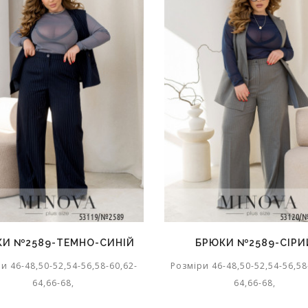
КИ №2589-ТЕМНО-СИНІЙ
БРЮКИ №2589-СІРИ
и 46-48,50-52,54-56,58-60,62-
Розміри 46-48,50-52,54-56,58
64,66-68,
64,66-68,