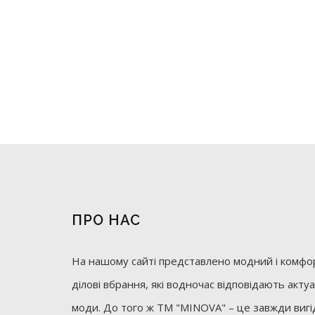
ПРО НАС
На нашому сайті представлено модний і комфор
ділові вбрання, які водночас відповідають акт
моди. До того ж ТМ "MINOVA" – це завжди вигід