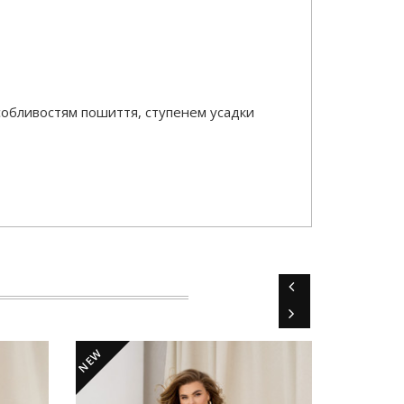
особливостям пошиття, ступенем усадки
NEW
NEW