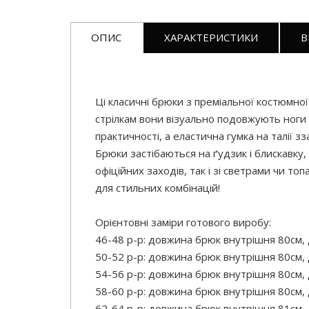
ОПИС
ХАРАКТЕРИСТИКИ
В
Ці класичні брюки з преміальної костюмно
стрілкам вони візуально подовжують ноги
практичності, а еластична гумка на талії 
Брюки застібаються на ґудзик і блискавку
офіційних заходів, так і зі светрами чи т
для стильних комбінацій!
Орієнтовні заміри готового виробу:
46-48 р-р: довжина брюк внутрішня 80см, 
50-52 р-р: довжина брюк внутрішня 80см, 
54-56 р-р: довжина брюк внутрішня 80см, 
58-60 р-р: довжина брюк внутрішня 80см, 
62-64 р-р: довжина брюк внутрішня 81см, 