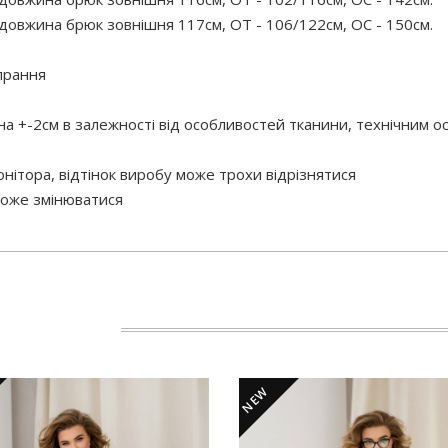
довжина брюк зовнішня 117см, ОТ - 106/122см, ОС - 150см.
прання
 на +-2см в залежності від особливостей тканини, технічним 
нітора, відтінок виробу може трохи відрізнятися
 може змінюватися
NEW