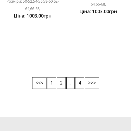
Розміри: 50-52,54-56,58-60,62-
64,66-68,
64,66-68,
Ціна: 1003.00грн
Ціна: 1003.00грн
<<<
1
2
..
4
>>>