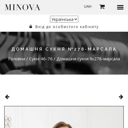
UAH
Вхід до особистого кабінету
ДОМАШНЯ СУКНЯ №278-МАРСАЛА
Головна
/
Сукні 46-76
/
Домашня сукня №278-марсала