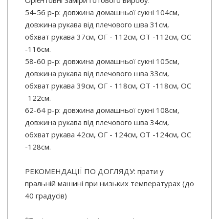
Орієнтовні заміри готового виробу:
54-56 р-р: довжина домашньої сукні 104см,
довжина рукава від плечового шва 31см,
обхват рукава 37см, ОГ - 112см, ОТ -112см, OC
-116см.
58-60 р-р: довжина домашньої сукні 105см,
довжина рукава від плечового шва 33см,
обхват рукава 39см, ОГ - 118см, ОТ -118см, OC
-122см.
62-64 р-р: довжина домашньої сукні 108см,
довжина рукава від плечового шва 34см,
обхват рукава 42см, ОГ - 124см, ОТ -124см, OC
-128см.
РЕКОМЕНДАЦІЇ ПО ДОГЛЯДУ: прати у
пральній машині при низьких температурах (до
40 градусів)