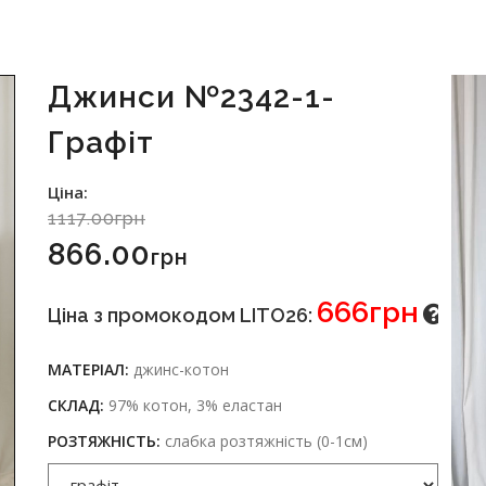
Джинси №2342-1-
Графіт
Ціна:
1117.00грн
866.00
Грн
666грн
Ціна з промокодом LITO26:
МАТЕРІАЛ:
джинс-котон
СКЛАД:
97% котон, 3% еластан
РОЗТЯЖНІСТЬ:
слабка розтяжність (0-1см)