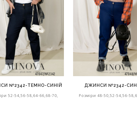
СИ №2342-ТЕМНО-СИНІЙ
ДЖИНСИ №2342-СИН
іри 52-54,56-58,64-66,68-70,
Розміри 48-50,52-54,56-58,6