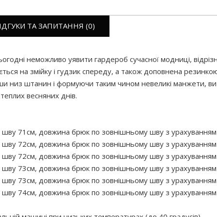
ІДГУКИ ТА ЗАПИТАННЯ (0)
ьогодні неможливо уявити гардероб сучасної модниці, відрізн
ься на змійку і гудзик спереду, а також доповнена резинкою, в
увши низ штанин і формуючи таким чином невеликі манжети, в
 теплих весняних днів.
 шву 71см, довжина брюк по зовнішньому шву з урахуванням п
 шву 72см, довжина брюк по зовнішньому шву з урахуванням п
 шву 72см, довжина брюк по зовнішньому шву з урахуванням п
 шву 73см, довжина брюк по зовнішньому шву з урахуванням п
 шву 73см, довжина брюк по зовнішньому шву з урахуванням п
 шву 74см, довжина брюк по зовнішньому шву з урахуванням п
ній машині при низьких температурах (до 40 градусів)