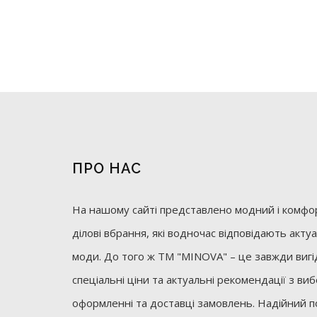
ПРО НАС
На нашому сайті представлено модний і комфор
ділові вбрання, які водночас відповідають акт
моди. До того ж ТМ "MINOVA" – це завжди вигід
спеціальні ціни та актуальні рекомендації з ви
оформленні та доставці замовлень. Надійний п