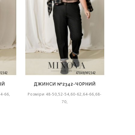
ІЙ
ДЖИНСИ №2342-ЧОРНИЙ
ДЖИН
4-66,
Розміри 48-50,52-54,60-62,64-66,68-
Розміри
70,