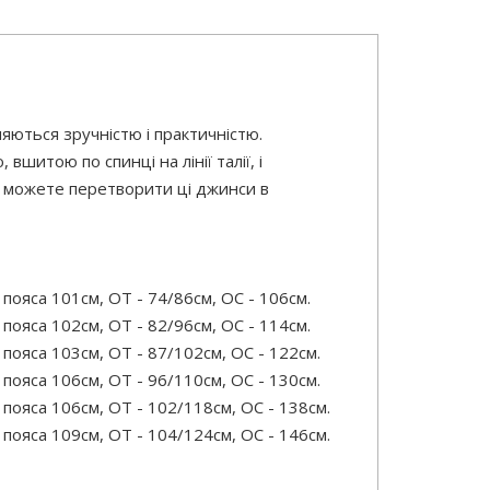
яються зручністю і практичністю.
шитою по спинці на лінії талії, і
и можете перетворити ці джинси в
ояса 101см, ОТ - 74/86см, ОС - 106см.
ояса 102см, ОТ - 82/96см, ОС - 114см.
ояса 103см, ОТ - 87/102см, ОС - 122см.
ояса 106см, ОТ - 96/110см, ОС - 130см.
ояса 106см, ОТ - 102/118см, ОС - 138см.
ояса 109см, ОТ - 104/124см, ОС - 146см.