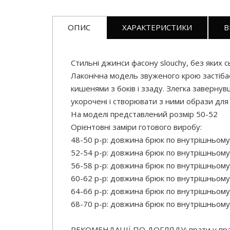
ОПИС
ХАРАКТЕРИСТИКИ
В
Стильні джинси фасону slouchy, без яких с
Лаконічна модель звуженого крою застібаєт
кишенями з боків і ззаду. Злегка заверн
укорочені і створювати з ними образи для
На моделі представлений розмір 50-52
Орієнтовні заміри готового виробу:
48-50 р-р: довжина брюк по внутрішньому
52-54 р-р: довжина брюк по внутрішньому
56-58 р-р: довжина брюк по внутрішньому
60-62 р-р: довжина брюк по внутрішньому
64-66 р-р: довжина брюк по внутрішньому
68-70 р-р: довжина брюк по внутрішньому
РЕКОМЕНДАЦІЇ ПО ДОГЛЯДУ: прати у праль