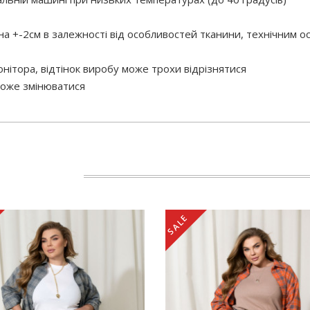
 на +-2см в залежності від особливостей тканини, технічним 
нітора, відтінок виробу може трохи відрізнятися
 може змінюватися
SALE