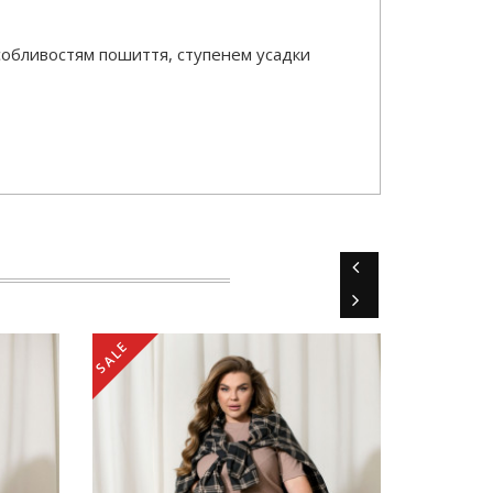
особливостям пошиття, ступенем усадки
SALE
SALE