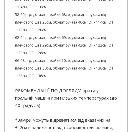
-104см, ОС -110см.
58-60 р-р: довжина майки 68см, довжина рукава від
плечового шва 28см, обхват рукава 40см, ОГ - 114см, ОТ
-112см, ОС -120см.
62-64 р-р: довжина майки 69см, довжина рукава від
плечового шва 29см, обхват рукава 42см, ОГ - 122см, ОТ
-120см, ОС -128см.
66-68 р-р: довжина майки 70см, довжина рукава від
плечового шва 30см, обхват рукава 44см, ОГ - 130см, ОТ
-128см, ОС -136см.
РЕКОМЕНДАЦІЇ ПО ДОГЛЯДУ: прати у
пральній машині при низьких температурах (до
40 градусів)
*Заміри можуть відрізнятися від вказаних на
+-2см в залежності від особливостей тканини,