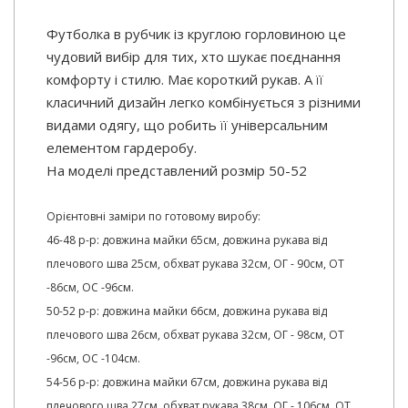
Футболка в рубчик із круглою горловиною це
чудовий вибір для тих, хто шукає поєднання
комфорту і стилю. Має короткий рукав. А її
класичний дизайн легко комбінується з різними
видами одягу, що робить її універсальним
елементом гардеробу.
На моделі представлений розмір 50-52
Орієнтовні заміри по готовому виробу:
46-48 р-р: довжина майки 65см, довжина рукава від
плечового шва 25см, обхват рукава 32см, ОГ - 90см, ОТ
-86см, ОС -96см.
50-52 р-р: довжина майки 66см, довжина рукава від
плечового шва 26см, обхват рукава 32см, ОГ - 98см, ОТ
-96см, ОС -104см.
54-56 р-р: довжина майки 67см, довжина рукава від
плечового шва 27см, обхват рукава 38см, ОГ - 106см, ОТ