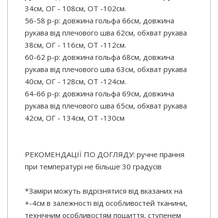
34см, ОГ - 108см, ОТ -102см.
56-58 р-р: довжина гольфа 66см, довжина
рукава від плечового шва 62см, обхват рукава
38см, ОГ - 116см, ОТ -112см.
60-62 р-р: довжина гольфа 68см, довжина
рукава від плечового шва 63см, обхват рукава
40см, ОГ - 128см, ОТ -124см.
64-66 р-р: довжина гольфа 69см, довжина
рукава від плечового шва 65см, обхват рукава
42см, ОГ - 134см, ОТ -130см
РЕКОМЕНДАЦІЇ ПО ДОГЛЯДУ: ручне прання
при температурі не більше 30 градусів
*Заміри можуть відрізнятися від вказаних на
+-4см в залежності від особливостей тканини,
технічним особливостям пошиття, ступенем