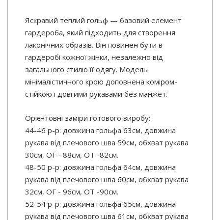
Яскравий теплий гольф — базовий елемент
гардероба, який підходить для створення
лаконічних образів. Він повинен бути в
гардеробі кожної жінки, незалежно від
загального стилю її одягу. Модель
мінімалістичного крою доповнена коміром-
стійкою і довгими рукавами без манжет.
Орієнтовні заміри готового виробу:
44-46 р-р: довжина гольфа 63см, довжина
рукава від плечового шва 59см, обхват рукава
30см, ОГ - 88см, ОТ -82см.
48-50 р-р: довжина гольфа 64см, довжина
рукава від плечового шва 60см, обхват рукава
32см, ОГ - 96см, ОТ -90см.
52-54 р-р: довжина гольфа 65см, довжина
рукава від плечового шва 61см, обхват рукава