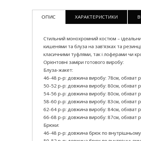
ОПИС
ХАРАКТЕРИСТИКИ
В
Стильний монохромний костюм – ідеальний 
кишенями та блуза на зав'язках та резинці
класичними туфлями, так і лоферами чи кро
Орієнтовні заміри готового виробу:
Блуза-жакет:
46-48 р-р: довжина виробу: 78см, обхват р
50-52 р-р: довжина виробу: 80см, обхват р
54-56 р-р: довжина виробу: 80см, обхват р
58-60 р-р: довжина виробу: 83см, обхват р
62-64 р-р: довжина виробу: 84см, обхват р
66-68 р-р: довжина виробу: 87см, обхват р
Брюки:
46-48 р-р: довжина брюк по внутрішньому
50-52 р-р: довжина брюк по внутрішньому