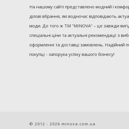
На нашому сайті представлено модний і комфор
ділові вбрання, які водночас відповідають акт
моди. До того ж ТМ "MINOVA" – це завжди вигід
спеціальні ціни та актуальні рекомендації з ви
оформленні та доставці замовлень. Надійний п
покупці - запорука успіху вашого бізнесу!
© 2012 - 2026 minova.com.ua