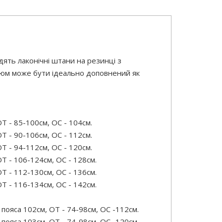
дять лаконічні штани на резинці з
остюм може бути ідеально доповнений як
Т - 85-100см, OC - 104см.
Т - 90-106см, OC - 112см.
Т - 94-112см, OC - 120см.
Т - 106-124см, OC - 128см.
Т - 112-130см, OC - 136см.
Т - 116-134см, OC - 142см.
ояса 102см, ОТ - 74-98см, OC -112см.
ояса 103см, ОТ - 74-98см, OC -120см.