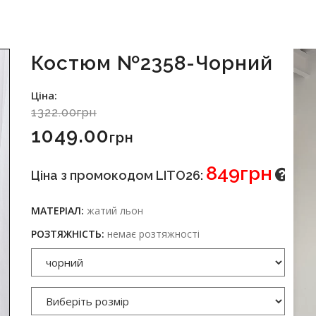
Костюм №2358-Чорний
Ціна:
1322.00грн
1049.00
Грн
849грн
Ціна з промокодом LITO26:
МАТЕРІАЛ:
жатий льон
РОЗТЯЖНІСТЬ:
немає розтяжності