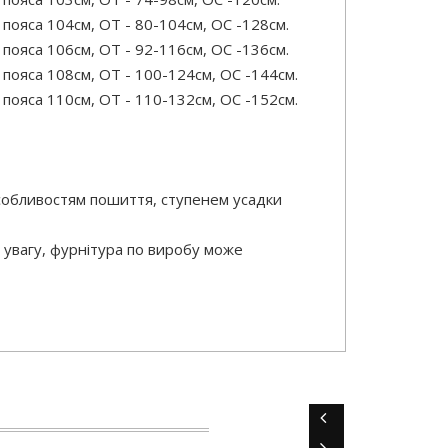
ояса 104см, ОТ - 80-104см, OC -128см.
ояса 106см, ОТ - 92-116см, OC -136см.
пояса 108см, ОТ - 100-124см, OC -144см.
пояса 110см, ОТ - 110-132см, OC -152см.
особливостям пошиття, ступенем усадки
 увагу, фурнітура по виробу може