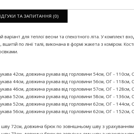
ІДГУКИ ТА ЗАПИТАННЯ (0)
варіант для теплої весни та спекотного літа. У комплект вхо
, вшитій по лінії таліі, виконана в формі жакета з коміром. К
сівками.
укава 42см, довжина рукава від горловини 54см, ОГ - 110см, О
укава 44см, довжина рукава від горловини 56см, ОГ - 118см, О
укава 46см, довжина рукава від горловини 57см, ОГ - 128см, О
укава 52см, довжина рукава від горловини 58см, ОГ - 136см, О
укава 52см, довжина рукава від горловини 62см, ОГ - 144см, О
укава 56см, довжина рукава від горловини 62см, ОГ - 152см, О
 шву 72см, довжина брюк по зовнішньому шву з урахуванням п
 шву 73см, довжина брюк по зовнішньому шву з урахуванням п