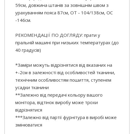
59см, довжина штанів за зовнішнім швом з
урахуванням пояса 87см, ОТ - 104/138см, ОС
-146см.
РЕКОМЕНДАЦІЇ ПО ДОГЛЯДУ: прати у
пральній машині при низьких температурах (до
40 градусів)
*Заміри можуть відрізнятися від вказаних на
+-2см в залежності від особливостей тканини,
технічним особливостям пошиття, ступенем
усадки тканини
**Залежно від передачі кольору вашого
монітора, відтінок виробу може трохи
відрізнятися
***Залежно від партії фурнітура в виробі може
змінюватися