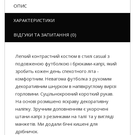
ОПИС
ХАРАКТЕРИСТИКИ
ВІДГУКИ ТА ЗАПИТАННЯ (0)
Легкий контрастний костюм в стилі casual з
подовженою футболкою і брюками-капрі, який
зробить кожен день спекотного літа -
комфортним. Невагома футболка з рухомим
декоративним шнурком в напівкруглому вирізі
горловини. Суцільнокроєний короткий рукав.
На основі розмішено яскраву декоративну
наліпку. Зручним доповненням є укорочені
штани-капрі з резинками на талії та у вигляді
манжетів. Ми додали бічні кишені для
дрібничок.