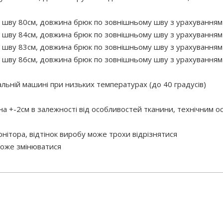
 шву 80см, довжина брюк по зовнішньому шву з урахуванням п
 шву 84см, довжина брюк по зовнішньому шву з урахуванням п
 шву 83см, довжина брюк по зовнішньому шву з урахуванням п
 шву 86см, довжина брюк по зовнішньому шву з урахуванням п
ній машині при низьких температурах (до 40 градусів)
 на +-2см в залежності від особливостей тканини, технічним 
нітора, відтінок виробу може трохи відрізнятися
 може змінюватися