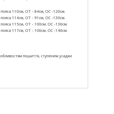
ояса 110см, ОТ - 84см, OC -120см.
ояса 114см, ОТ - 91см, OC -130см.
ояса 115см, ОТ - 100см, OC -136см.
ояса 117см, ОТ - 106см, OC -146см.
особливостям пошиття, ступенем усадки