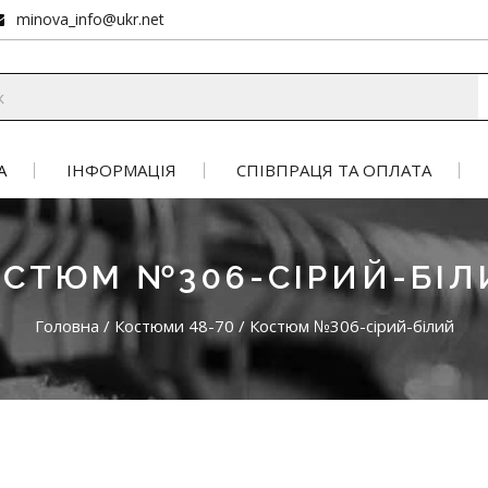
minova_info@ukr.net
А
ІНФОРМАЦІЯ
СПІВПРАЦЯ ТА ОПЛАТА
ОСТЮМ №306-СІРИЙ-БІЛ
Головна
/
Костюми 48-70
/
Костюм №306-сірий-білий