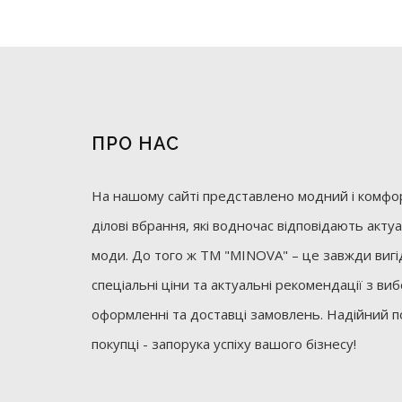
ПРО НАС
На нашому сайті представлено модний і комфор
ділові вбрання, які водночас відповідають акт
моди. До того ж ТМ "MINOVA" – це завжди вигід
спеціальні ціни та актуальні рекомендації з ви
оформленні та доставці замовлень. Надійний п
покупці - запорука успіху вашого бізнесу!