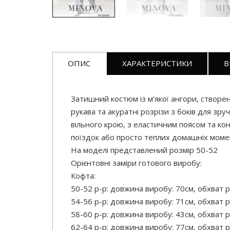
ОПИС
ХАРАКТЕРИСТИКИ
В
Затишний костюм із м’якої ангори, створе
рукава та акуратні розрізи з боків для зр
вільного крою, з еластичним поясом та ко
поїздок або просто теплих домашніх моме
На моделі представлений розмір 50-52
Орієнтовні заміри готового виробу:
Кофта:
50-52 р-р: довжина виробу: 70см, обхват р
54-56 р-р: довжина виробу: 71см, обхват р
58-60 р-р: довжина виробу: 43см, обхват р
62-64 р-р: довжина виробу: 77см, обхват р