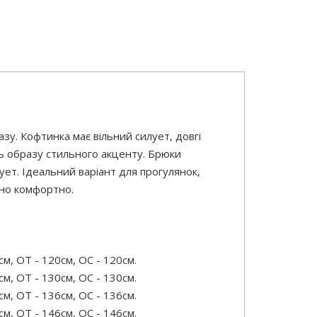
у. Кофтинка має вільний силует, довгі
ють образу стильного акценту. Брюки
ет. Ідеальний варіант для прогулянок,
ьно комфортно.
м, ОТ - 120см, OC - 120см.
м, ОТ - 130см, OC - 130см.
м, ОТ - 136см, OC - 136см.
м, ОТ - 146см, OC - 146см.