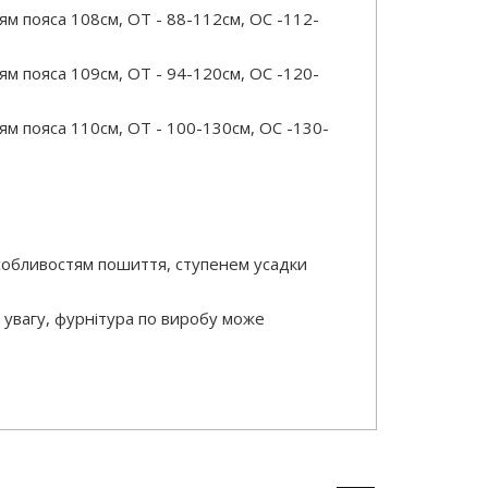
м пояса 108см, ОТ - 88-112см, OC -112-
м пояса 109см, ОТ - 94-120см, OC -120-
м пояса 110см, ОТ - 100-130см, OC -130-
особливостям пошиття, ступенем усадки
 увагу, фурнітура по виробу може