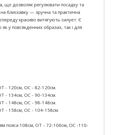
ка, що дозволяє регулювати посадку та
а на блискавку — зручна та практична
переду красиво витягують силует. Є
 як у повсякденних образах, так і для
Т - 120см, OC - 82-120см.
Т - 134см, OC - 90-134см.
Т - 148см, OC - 98-148см.
Т - 158см, OC - 104-158см.
м пояса 108см, ОТ - 72-106см, OC -110-