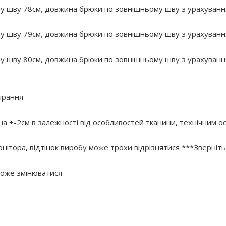
у шву 78см, довжина брюки по зовнішньому шву з урахування
у шву 79см, довжина брюки по зовнішньому шву з урахування
у шву 80см, довжина брюки по зовнішньому шву з урахування
прання
 на +-2см в залежності від особливостей тканини, технічним 
нітора, відтінок виробу може трохи відрізнятися ***Зверніть
 може змінюватися