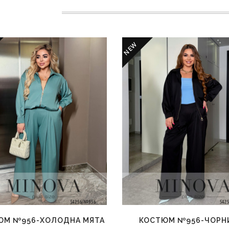
NEW
ЮМ №956-ХОЛОДНА МЯТА
КОСТЮМ №956-ЧОРН