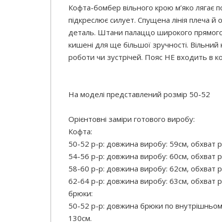
Кофта-бомбер вільного крою м’яко лягає п
підкреслює силует. Спущена лінія плеча й 
деталь. Штани палаццо широкого прямого
кишені для ще більшої зручності. Вільний 
роботи чи зустрічей. Пояс НЕ входить в к
На моделі представлений розмір 50-52
Орієнтовні заміри готового виробу:
Кофта:
50-52 р-р: довжина виробу: 59см, обхват р
54-56 р-р: довжина виробу: 60см, обхват р
58-60 р-р: довжина виробу: 62см, обхват р
62-64 р-р: довжина виробу: 63см, обхват р
брюки:
50-52 р-р: довжина брюки по внутрішньом
130см.