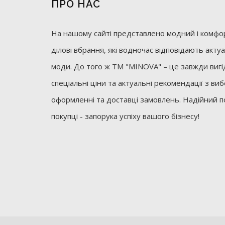
ПРО НАС
На нашому сайті представлено модний і комфор
ділові вбрання, які водночас відповідають акт
моди. До того ж ТМ "MINOVA" – це завжди вигід
спеціальні ціни та актуальні рекомендації з ви
оформленні та доставці замовлень. Надійний п
покупці - запорука успіху вашого бізнесу!