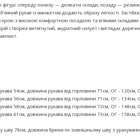
о фігурі: спереду понизу — делікатні склади, позаду — резин
об’ємний рукав із манжетом додають образу легкості. Застібк
 крою з високою комфортною посадкою та м’якими складами с
крій створює витягнутий, акуратний силует і виглядає доречно
омплект.
укава 54см, довжина рукава від горловини 71см, ОГ - 120см, О
укава 56см, довжина рукава від горловини 71см, ОГ - 134см, О
укава 58см, довжина рукава від горловини 72см, ОГ - 148см, О
укава 61см, довжина рукава від горловини 73см, ОГ - 158см, О
у шву 78см, довжина брюки по зовнішньому шву з урахування