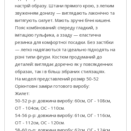
настрій образу. Штани прямого крою, з легким
звуженням донизу — виглядають лаконічно та
витягують силует. Мають зручні бічні кишені.
Пояс комбінований: спереду гладкий, з
імітацією гульфика, а ззаду — еластична
резинка для комфортної посадки. Без застібки
— легко надягаються та ідеально підходять на
різні типи фігури. Костюм продуманий до
деталей: виглядає доречно як у повсякденних
образах, так і в більш зібраних стилізаціях.
На моделі представлений розмір 50-52
Орієнтовні заміри готового виробу:
Жилет:
50-52 р-р: довжина виробу: 60см, ОГ - 108см,
ОТ - 104см, OC - 110см.
54-56 р-р: довжина виробу: 61см, ОГ - 116см,
ОТ - 112см, OC - 120см.
58-60 р-р: довжина виробу: 62см, ОГ - 124см,