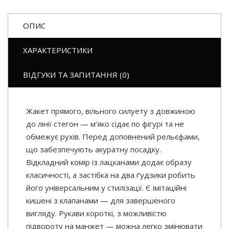
ОПИС
ХАРАКТЕРИСТИКИ
ВІДГУКИ ТА ЗАПИТАННЯ (0)
Жакет прямого, вільного силуету з довжиною
до лінії стегон — м’яко сідає по фігурі та не
обмежує рухів. Перед доповнений рельєфами,
що забезпечують акуратну посадку.
Відкладний комір із лацканами додає образу
класичності, а застібка на два ґудзики робить
його універсальним у стилізації. Є імітаційні
кишені з клапанами — для завершеного
вигляду. Рукави короткі, з можливістю
підвороту на манжет — можна легко змінювати