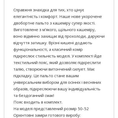
Справжня знахідка для тих, хто цінує
елегантність і комфорт. Наше нове укорочене
двобортне пальто з кашеміру супер якості.
Виготовлене з м’якого, щільного кашеміру,
воно відмінно захищає від прохолоди, даруючи
відчуття затишку. Врізні кишені додають
функціональності, а класичний комір
підкреслює стильність моделі. У комплекті йде
текстильний пояс, який дозволяє підкреслити
талію, створюючи витончений силует. Має
підкладку. Це пальто стане вашим
універсальним вибором для осінніх і весняних
образів, підкреслюючи вашу індивідуальність
та бездоганний смак!
Пояс входить в комплект.
На моделі представлений розмір 50-52
Орієнтовні заміри готового виробу: