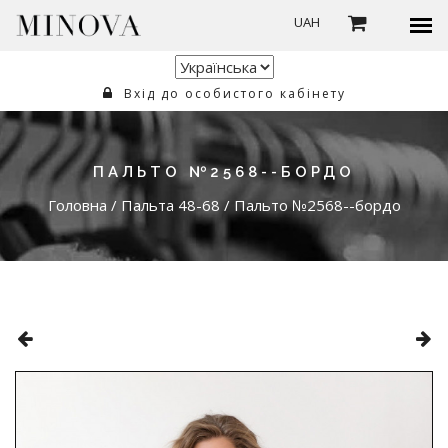
UAH
Вхід до особистого кабінету
ПАЛЬТО №2568--БОРДО
Головна
/
Пальта 48-68
/
Пальто №2568--бордо