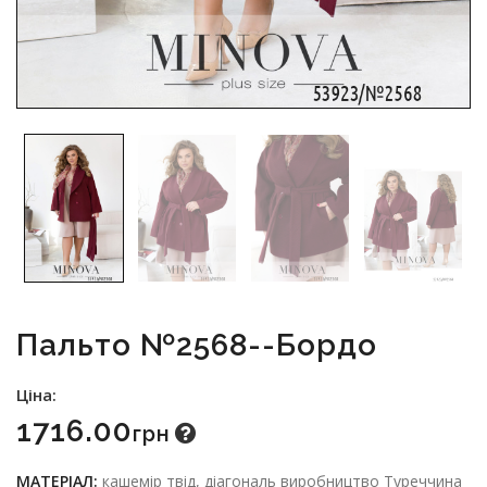
Пальто №2568--бордо
Ціна:
1716.00
Грн
МАТЕРІАЛ:
кашемір твід, діагональ виробництво Туреччина