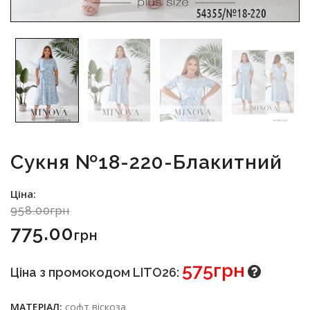
Сукня №18-220-Блакитний
Ціна:
958.00грн
775.00
Грн
575грн
Ціна з промокодом LITO26:
МАТЕРІАЛ:
софт віскоза