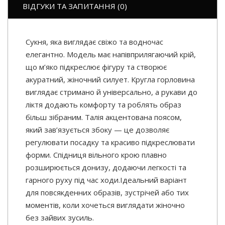
ВІДГУКИ ТА ЗАПИТАННЯ (0)
Сукня, яка виглядає свіжо та водночас
елегантно. Модель має напівприлягаючий крій,
що м’яко підкреслює фігуру та створює
акуратний, жіночний силует. Кругла горловина
виглядає стримано й універсально, а рукави до
ліктя додають комфорту та роблять образ
більш зібраним. Талія акцентована поясом,
який зав’язується збоку — це дозволяє
регулювати посадку та красиво підкреслювати
форми. Спідниця вільного крою плавно
розширюється донизу, додаючи легкості та
гарного руху під час ходи.Ідеальний варіант
для повсякденних образів, зустрічей або тих
моментів, коли хочеться виглядати жіночно
без зайвих зусиль.