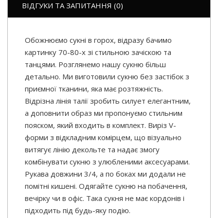
ВІДГУКИ ТА ЗАПИТАННЯ (0)
Обожнюємо сукні в горох, відразу бачимо
картинку 70-80-х зі стильною зачіскою та
танцями. Розглянемо нашу сукню більш
детально. Ми виготовили сукню без застібок з
приємної тканини, яка має розтяжність.
Відрізна лінія талії зробить силует елегантним,
а доповнити образ ми пропонуємо стильним
пояском, який входить в комплект. Виріз V-
форми з відкладним комірцем, що візуально
витягує лінію декольте та надає змогу
комбінувати сукню з улюбленими аксесуарами.
Рукава довжини 3/4, а по боках ми додали не
помітні кишені. Одягайте сукню на побачення,
вечірку чи в офіс. Така сукня не має кордонів і
підходить під будь-яку подію.