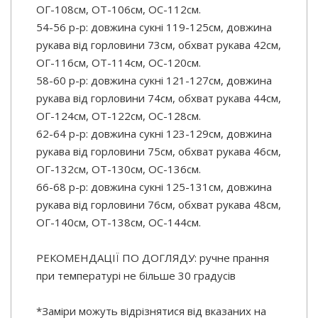
ОГ-108см, ОТ-106см, ОС-112см.
54-56 р-р: довжина сукні 119-125см, довжина
рукава від горловини 73см, обхват рукава 42см,
ОГ-116см, ОТ-114см, ОС-120см.
58-60 р-р: довжина сукні 121-127см, довжина
рукава від горловини 74см, обхват рукава 44см,
ОГ-124см, ОТ-122см, ОС-128см.
62-64 р-р: довжина сукні 123-129см, довжина
рукава від горловини 75см, обхват рукава 46см,
ОГ-132см, ОТ-130см, ОС-136см.
66-68 р-р: довжина сукні 125-131см, довжина
рукава від горловини 76см, обхват рукава 48см,
ОГ-140см, ОТ-138см, ОС-144см.
РЕКОМЕНДАЦІЇ ПО ДОГЛЯДУ: ручне прання
при температурі не більше 30 градусів
*Заміри можуть відрізнятися від вказаних на