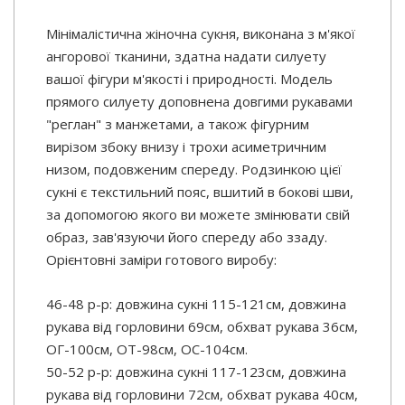
Мінімалістична жіночна сукня, виконана з м'якої
ангорової тканини, здатна надати силуету
вашої фігури м'якості і природності. Модель
прямого силуету доповнена довгими рукавами
"реглан" з манжетами, а також фігурним
вирізом збоку внизу і трохи асиметричним
низом, подовженим спереду. Родзинкою цієї
сукні є текстильний пояс, вшитий в бокові шви,
за допомогою якого ви можете змінювати свій
образ, зав'язуючи його спереду або ззаду.
Орієнтовні заміри готового виробу:
46-48 р-р: довжина сукні 115-121см, довжина
рукава від горловини 69см, обхват рукава 36см,
ОГ-100см, ОТ-98см, ОС-104см.
50-52 р-р: довжина сукні 117-123см, довжина
рукава від горловини 72см, обхват рукава 40см,