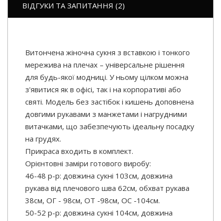
ВІДГУКИ ТА ЗАПИТАННЯ (2)
Витончена жіночна сукня з вставкою і тонкого
мережива на плечах – універсальне рішення
для будь-якої модниці. У ньому цілком можна
з'явитися як в офісі, так і на корпоративі або
святі. Модель без застібок і кишень доповнена
довгими рукавами з манжетами і нагрудними
витачками, що забезпечують ідеальну посадку
на грудях.
Прикраса входить в комплект.
Орієнтовні заміри готового виробу:
46-48 р-р: довжина сукні 103см, довжина
рукава від плечового шва 62см, обхват рукава
38см, ОГ - 98см, ОТ -98см, OC -104см.
50-52 р-р: довжина сукні 104см, довжина