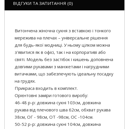
ВІДГУКИ ТА ЗАПИТАННЯ (0)
Витончена жіночна сукня з вставкою і тонкого
мережива на плечах – універсальне рішення
для будь-якої модниці. У ньому цілком можна
з'явитися як в офісі, так і на корпоративі або
святі. Модель без застібок і кишень доповнена
довгими рукавами з манжетами і нагрудними
витачками, що забезпечують ідеальну посадку
на грудях.
Прикраса входить в комплект.
Орієнтовні заміри готового виробу:
46-48 р-р: довжина сукні 103см, довжина
рукава від плечового шва 62см, обхват рукава
38см, ОГ - 98см, ОТ -98см, OC -104см.
50-52 р-р: довжина сукні 104см, довжина