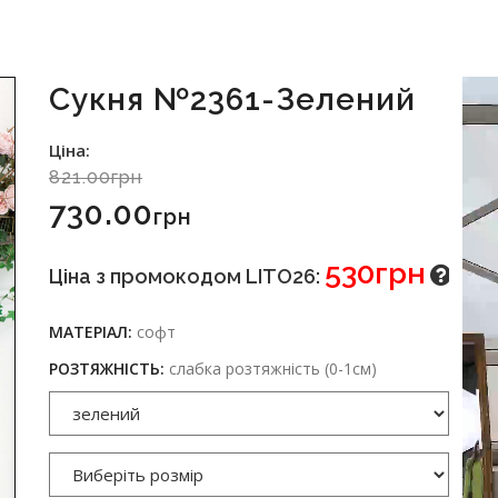
Сукня №2361-Зелений
Ціна:
821.00грн
730.00
Грн
530грн
Ціна з промокодом LITO26:
МАТЕРІАЛ:
софт
РОЗТЯЖНІСТЬ:
слабка розтяжність (0-1см)