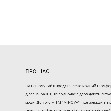
ПРО НАС
На нашому сайті представлено модний і комфор
ділові вбрання, які водночас відповідають акт
моди. До того ж ТМ "MINOVA" – це завжди вигід
спеціальні ціни та актуальні рекомендації з ви