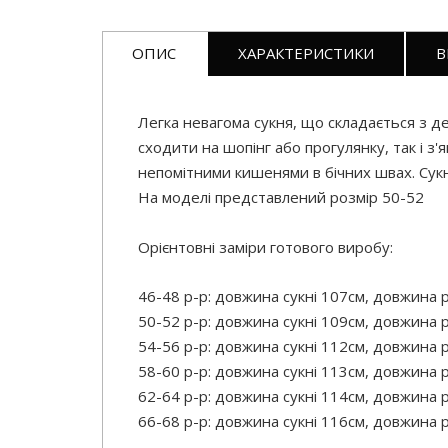
ОПИС
ХАРАКТЕРИСТИКИ
В
Легка невагома сукня, що складається з де
сходити на шопінг або прогулянку, так і з
непомітними кишенями в бічних швах. Сукн
На моделі представлений розмір 50-52
Орієнтовні заміри готового виробу:
46-48 р-р: довжина сукні 107см, довжина р
50-52 р-р: довжина сукні 109см, довжина р
54-56 р-р: довжина сукні 112см, довжина р
58-60 р-р: довжина сукні 113см, довжина р
62-64 р-р: довжина сукні 114см, довжина р
66-68 р-р: довжина сукні 116см, довжина 