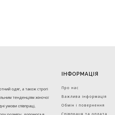
ІНФОРМАЦІЯ
Про нас
тний одяг, а також строгі
Важлива інформація
уальним тенденціям жіночої
Обмін і повернення
ні умови співпраці,
Співпраця та оплата
бору розміру, допомога в