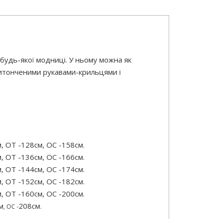
 будь-якої модниці. У ньому можна як
 витонченими рукавами-крильцями і
м, ОТ -128см, OC -158см.
м, ОТ -136см, OC -166см.
м, ОТ -144см, OC -174см.
м, ОТ -152см, OC -182см.
м, ОТ -160см, OC -200см.
м
208см
, OC
-
.