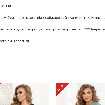
прання
 на +-2см в залежності від особливостей тканини, технічним 
нітора, відтінок виробу може трохи відрізнятися ***Зверніть
 може змінюватися
SALE