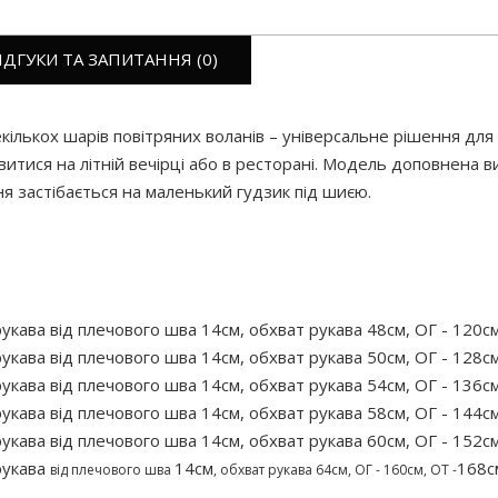
ІДГУКИ ТА ЗАПИТАННЯ (0)
кількох шарів повітряних воланів – універсальне рішення для
'явитися на літній вечірці або в ресторані. Модель доповнена
я застібається на маленький гудзик під шиєю.
укава від плечового шва 14см, обхват рукава 48см, ОГ - 120с
укава від плечового шва 14см, обхват рукава 50см, ОГ - 128с
укава від плечового шва 14см, обхват рукава 54см, ОГ - 136с
укава від плечового шва 14см, обхват рукава 58см, ОГ - 144с
укава від плечового шва 14см, обхват рукава 60см, ОГ - 152с
рукава
14см
168с
від плечового
шва
, обхват рукава 64см, ОГ - 160см, ОТ -