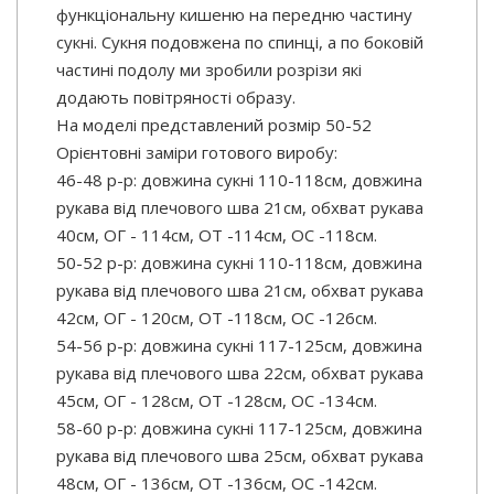
функціональну кишеню на передню частину
сукні. Сукня подовжена по спинці, а по боковій
частині подолу ми зробили розрізи які
додають повітряності образу.
На моделі представлений розмір 50-52
Орієнтовні заміри готового виробу:
46-48 р-р: довжина сукні 110-118см, довжина
рукава від плечового шва 21см, обхват рукава
40см, ОГ - 114см, ОТ -114см, OC -118см.
50-52 р-р: довжина сукні 110-118см, довжина
рукава від плечового шва 21см, обхват рукава
42см, ОГ - 120см, ОТ -118см, OC -126см.
54-56 р-р: довжина сукні 117-125см, довжина
рукава від плечового шва 22см, обхват рукава
45см, ОГ - 128см, ОТ -128см, OC -134см.
58-60 р-р: довжина сукні 117-125см, довжина
рукава від плечового шва 25см, обхват рукава
48см, ОГ - 136см, ОТ -136см, OC -142см.