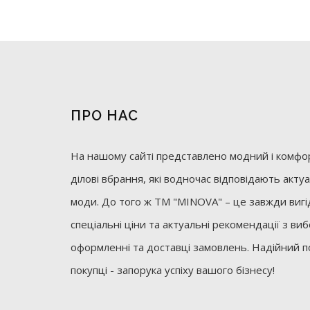
ПРО НАС
На нашому сайті представлено модний і комфор
ділові вбрання, які водночас відповідають акт
моди. До того ж ТМ "MINOVA" – це завжди вигід
спеціальні ціни та актуальні рекомендації з ви
оформленні та доставці замовлень. Надійний п
покупці - запорука успіху вашого бізнесу!