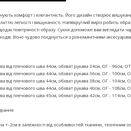
 цінують комфорт і елегантність. Його дизайн створює вишукани
платтю легкості і вишуканості. Напівкруглий виріз робить обр
додає повітряності образу. Сукня допоможе вам виглядати чарі
ходів. Воно чудово поєднується з різноманітними аксесуарам
ва від плечового шва 44см, обхват рукава 34см, ОГ - 96см, ОТ
ва від плечового шва 44см, обхват рукава 36см, ОГ - 100см, О
ва від плечового шва 44см, обхват рукава 38см, ОГ - 104см, О
ва від плечового шва 44см, обхват рукава 40см, ОГ - 108см, О
ва від плечового шва 45см, обхват рукава 42см, ОГ - 114см, О
прання
 на +-2см в залежності від особливостей тканини, технічним 