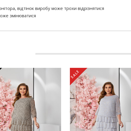
нітора, відтінок виробу може трохи відрізнятися
 може змінюватися
SALE