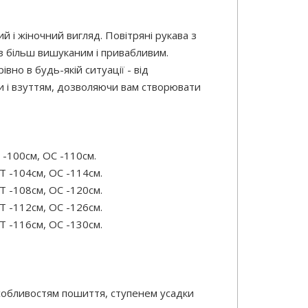
й і жіночний вигляд. Повітряні рукава з
аз більш вишуканим і привабливим.
вно в будь-якій ситуації - від
и і взуттям, дозволяючи вам створювати
 -100см, OC -110см.
Т -104см, OC -114см.
Т -108см, OC -120см.
Т -112см, OC -126см.
Т -116см, OC -130см.
особливостям пошиття, ступенем усадки