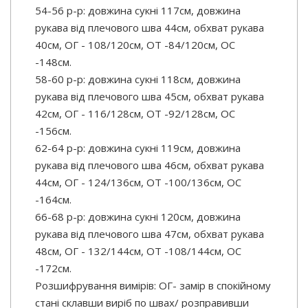
54-56 р-р: довжина сукні 117см, довжина
рукава від плечового шва 44см, обхват рукава
40см, ОГ - 108/120см, ОТ -84/120см, OC
-148см.
58-60 р-р: довжина сукні 118см, довжина
рукава від плечового шва 45см, обхват рукава
42см, ОГ - 116/128см, ОТ -92/128см, OC
-156см.
62-64 р-р: довжина сукні 119см, довжина
рукава від плечового шва 46см, обхват рукава
44см, ОГ - 124/136см, ОТ -100/136см, OC
-164см.
66-68 р-р: довжина сукні 120см, довжина
рукава від плечового шва 47см, обхват рукава
48см, ОГ - 132/144см, ОТ -108/144см, OC
-172см.
Розшифрування вимірів: ОГ- замір в спокійному
стані склавши виріб по швах/ розправивши