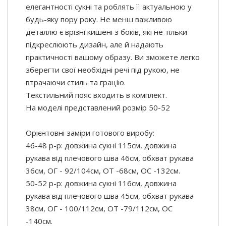
елегантності сукні та роблять її актуальною у
будь-яку пору року. Не менш важливою
деталлю є врізні кишені з боків, які не тільки
підкреслюють дизайн, але й надають
практичності вашому образу. Ви зможете легко
зберегти свої необхідні речі під рукою, не
втрачаючи стиль та грацію.
Текстильний пояс входить в комплект.
На моделі представлений розмір 50-52
Орієнтовні заміри готового виробу:
46-48 р-р: довжина сукні 115см, довжина
рукава від плечового шва 46см, обхват рукава
36см, ОГ - 92/104см, ОТ -68см, OC -132см.
50-52 р-р: довжина сукні 116см, довжина
рукава від плечового шва 45см, обхват рукава
38см, ОГ - 100/112см, ОТ -79/112см, OC
-140см.